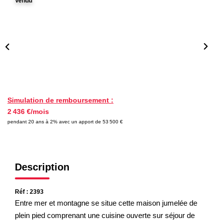
Vendu
Nos Partenaires
NOTRE AGENCE
L'agence
Notre Équipe
Avis Clients
Simulation de remboursement :
2 436 €/mois
Actualités
pendant 20 ans à 2% avec un apport de 53 500 €
CONTACT
Description
ES
Réf : 2393
Entre mer et montagne se situe cette maison jumelée de
plein pied comprenant une cuisine ouverte sur séjour de