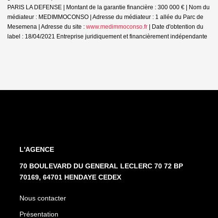
PARIS LA DEFENSE | Montant de la garantie financière : 300 000 € | Nom du
médiateur : MEDIMMOCONSO | Adresse du médiateur : 1 allée du Parc de
Mesemena | Adresse du site :
www.medimmoconso.fr
| Date d'obtention du
label : 18/04/2021
Entreprise juridiquement et financièrement indépendante
L'AGENCE
70 BOULEVARD DU GENERAL LECLERC 70 72 BP
70169, 64701 HENDAYE CEDEX
Nous contacter
Présentation