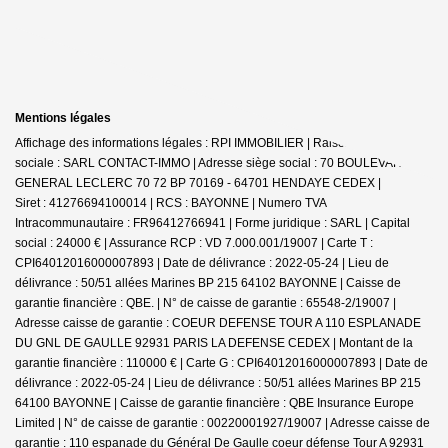
Mentions légales
Affichage des informations légales : RPI IMMOBILIER | Raison
sociale : SARL CONTACT-IMMO | Adresse siège social : 70 BOULEVARD DU
GENERAL LECLERC 70 72 BP 70169 - 64701 HENDAYE CEDEX |
Siret : 41276694100014 | RCS : BAYONNE | Numero TVA
Intracommunautaire : FR96412766941 | Forme juridique : SARL | Capital
social : 24000 € | Assurance RCP : VD 7.000.001/19007 |
Carte T :
CPI64012016000007893 | Date de délivrance : 2022-05-24 | Lieu de
délivrance : 50/51 allées Marines BP 215 64102 BAYONNE | Caisse de
garantie financière : QBE. | N° de caisse de garantie : 65548-2/19007 |
Adresse caisse de garantie : COEUR DEFENSE TOUR A 110 ESPLANADE
DU GNL DE GAULLE 92931 PARIS LA DEFENSE CEDEX | Montant de la
garantie financière : 110000 € | Carte G : CPI64012016000007893 | Date de
délivrance : 2022-05-24 | Lieu de délivrance : 50/51 allées Marines BP 215
64100 BAYONNE | Caisse de garantie financière : QBE Insurance Europe
Limited | N° de caisse de garantie : 00220001927/19007 | Adresse caisse de
garantie : 110 espanade du Général De Gaulle coeur défense Tour A 92931