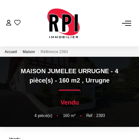
VENTES
LOCATIONS
Accueil
Maison
Référence 2393
LOCATIONS VACANCES
MAISON JUMELEE URRUGNE - 4
pièce(s) - 160 m2
,
Urrugne
NOS SERVICES
Vendu
Estimation
Biens Vendus
4
pièce(s)
•
160
m²
•
Réf : 2393
Gestion
Expertise Immobilière