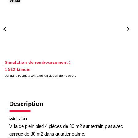
Vendu
Nos Partenaires
NOTRE AGENCE
L'agence
Notre Équipe
Avis Clients
Simulation de remboursement :
1 912 €/mois
Actualités
pendant 20 ans à 2% avec un apport de 42 000 €
CONTACT
Description
ES
Réf : 2383
Villa de plein pied 4 pièces de 80 m2 sur terrain plat avec
garage de 30 m2 dans quartier calme.