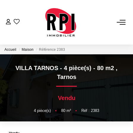
VENTES
LOCATIONS
Accueil
Maison
Référence 2383
LOCATIONS VACANCES
VILLA TARNOS - 4 pièce(s) - 80 m2
,
Tarnos
NOS SERVICES
Vendu
Estimation
Biens Vendus
4
pièce(s)
•
80
m²
•
Réf : 2383
Gestion
Expertise Immobilière