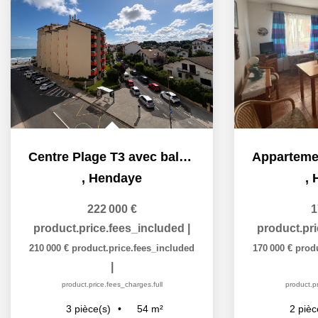
Centre Plage T3 avec balcon et aperçu mer
,
Hendaye
,
222 000 €
1
product.price.fees_included
|
product.pr
210 000 €
product.price.fees_included
170 000 €
prod
|
product.price.fees_charges.full
product.pr
54
m²
3
pièce(s)
2
pièc