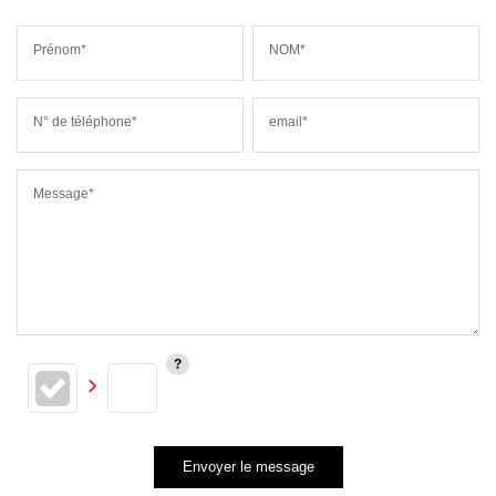
Prénom*
NOM*
N° de téléphone*
email*
Message*
Envoyer le message