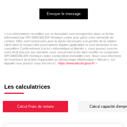
Envoyer le message
« Les informations recueillies sur ce formulaire sont enregistrées dans un fichier
informatisé par RPI IMMOBILIER Hendaye cedex pour gérer votre demande de
contact. Elles sont conservées pour la durée nécessaire à la gestion de la relation
client dans le respect des prescriptions légales applicables et sont destinées à nos
conseillers Conformément à la loi « informatique et libertés », vous pouvez exercer
votre droit d'accès aux données vous concernant et les faire rectifier en contactant
RPI IMMOBILIER Hendaye cedex contact@rpi-immobilier.com. Nous vous informons
de l'existence de la liste d'opposition au démarchage téléphonique « Bloctel », sur
laquelle vous pouvez vous inscrire ici :
https://www.bloctel.gouv.fr/
»
Les calculatrices
Calcul Frais de notaire
Calcul capacité d'empr