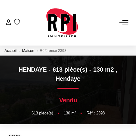
VENTES
LOCATIONS
Accueil
Maison
Référence 2398
LOCATIONS VACANCES
HENDAYE - 613 pièce(s) - 130 m2
,
Hendaye
NOS SERVICES
Vendu
Estimation
Biens Vendus
613
pièce(s)
•
130
m²
•
Réf : 2398
Gestion
Expertise Immobilière