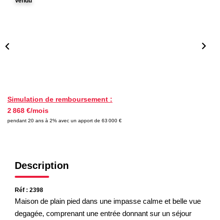
Vendu
Nos Partenaires
NOTRE AGENCE
L'agence
Notre Équipe
Avis Clients
Simulation de remboursement :
2 868 €/mois
Actualités
pendant 20 ans à 2% avec un apport de 63 000 €
CONTACT
Description
ES
Réf : 2398
Maison de plain pied dans une impasse calme et belle vue
degagée, comprenant une entrée donnant sur un séjour