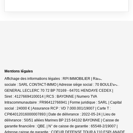
Mentions légales
Affichage des informations légales : RPI IMMOBILIER | Raison
sociale : SARL CONTACT-IMMO | Adresse siège social : 70 BOULEVARD DU
GENERAL LECLERC 70 72 BP 70169 - 64701 HENDAYE CEDEX |
Siret : 41276694100014 | RCS : BAYONNE | Numero TVA
Intracommunautaire : FR96412766941 | Forme juridique : SARL | Capital
social : 24000 € | Assurance RCP : VD 7.000.001/19007 |
Carte T :
CPI64012016000007893 | Date de délivrance : 2022-05-24 | Lieu de
délivrance : 50/51 allées Marines BP 215 64102 BAYONNE | Caisse de
garantie financière : QBE. | N° de caisse de garantie : 65548-2/19007 |
Adresse caisse de garantie : COEUR DEFENSE TOUR A 110 ESPLANADE