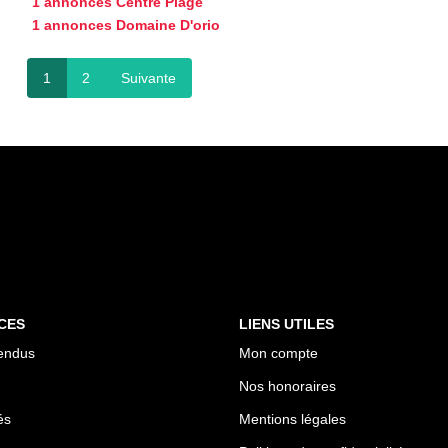
1 annonces Centre Plage
1 annonces Domaine D'orio
1
2
Suivante
CES
LIENS UTILES
endus
Mon compte
Nos honoraires
és
Mentions légales