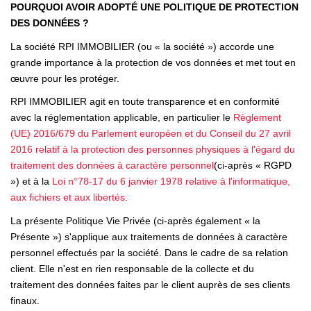
POURQUOI AVOIR ADOPTÉ UNE POLITIQUE DE PROTECTION
Nos Partenaires
DES DONNÉES ?
La société RPI IMMOBILIER (ou « la société ») accorde une
NOTRE AGENCE
grande importance à la protection de vos données et met tout en
œuvre pour les protéger.
L'agence
RPI IMMOBILIER agit en toute transparence et en conformité
Notre Équipe
avec la réglementation applicable, en particulier le
Règlement
(UE) 2016/679 du Parlement européen et du Conseil du 27 avril
Avis Clients
2016 relatif à la protection des personnes physiques à l'égard du
Actualités
traitement des données à caractère personnel
(ci-après « RGPD
») et à la
Loi n°78-17 du 6 janvier 1978 relative à l'informatique,
aux fichiers et aux libertés
.
CONTACT
La présente Politique Vie Privée (ci-après également « la
Présente ») s'applique aux traitements de données à caractère
ES
personnel effectués par la société. Dans le cadre de sa relation
client. Elle n'est en rien responsable de la collecte et du
traitement des données faites par le client auprès de ses clients
finaux.