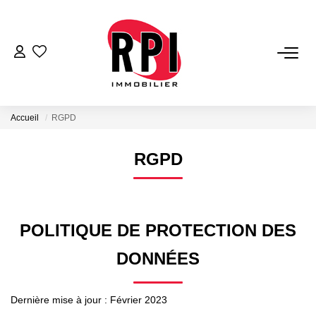
VENTES
LOCATIONS
Accueil
RGPD
LOCATIONS VACANCES
RGPD
NOS SERVICES
POLITIQUE DE PROTECTION DES
Estimation
DONNÉES
Biens Vendus
Gestion
Dernière mise à jour : Février 2023
Expertise Immobilière