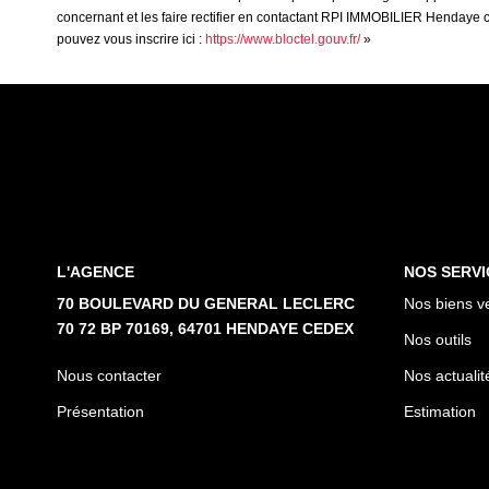
concernant et les faire rectifier en contactant RPI IMMOBILIER Hendaye 
pouvez vous inscrire ici :
https://www.bloctel.gouv.fr/
»
L'AGENCE
NOS SERVI
70 BOULEVARD DU GENERAL LECLERC
Nos biens v
70 72 BP 70169, 64701 HENDAYE CEDEX
Nos outils
Nous contacter
Nos actualit
Présentation
Estimation