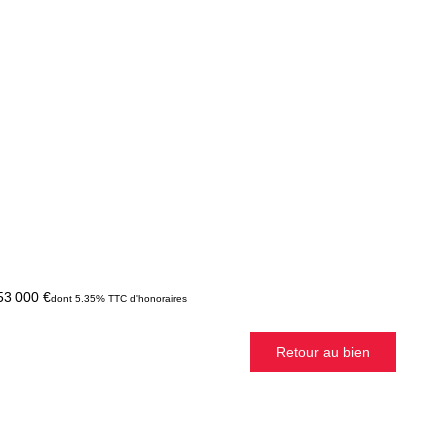
53 000 €
dont 5.35% TTC d'honoraires
Retour au bien