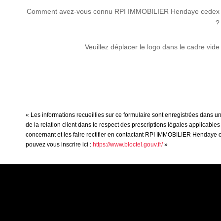
Comment avez-vous connu RPI IMMOBILIER Hendaye cedex
?
Veuillez déplacer le logo dans le cadre vide
« Les informations recueillies sur ce formulaire sont enregistrées dans
de la relation client dans le respect des prescriptions légales applicable
concernant et les faire rectifier en contactant RPI IMMOBILIER Hendaye 
pouvez vous inscrire ici :
https://www.bloctel.gouv.fr/
»